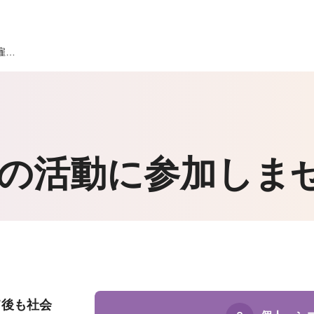
雇…
Oの活動に
参加しま
て後も社会