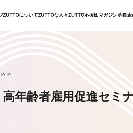
ジ
ZUTTOについて
ZUTTOな人々
ZUTTO応援団
マガジン
募集企
0.10
】高年齢者雇用促進セミナ