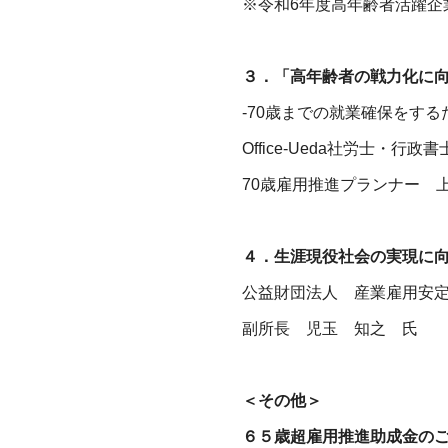
※令和6年度高年齢者活躍企
３．「高年齢者の戦力化に
-70歳までの就業確保をする
Office-Ueda社労士・行政
70歳雇用推進プランナー 
４．生涯現役社会の実現に
公益財団法人 産業雇用安
副所長 児玉 知之 氏
＜その他＞
６５歳超雇用推進助成金の