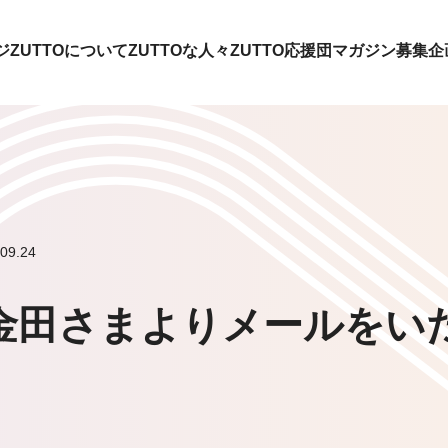
ジ
ZUTTOについて
ZUTTOな人々
ZUTTO応援団
マガジン
募集企
9.24
、金田さまよりメールをい