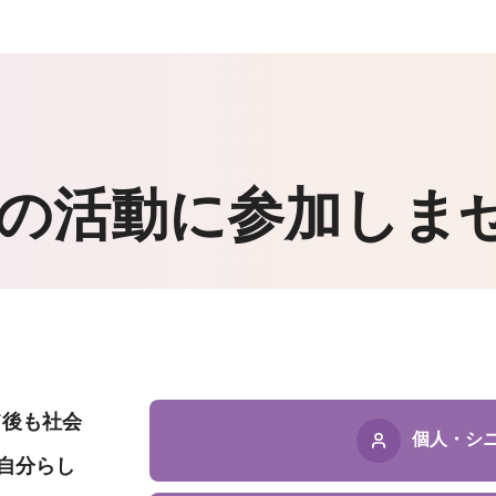
…
Oの活動に
参加しま
て後も社会
個人・
シ
自分らし