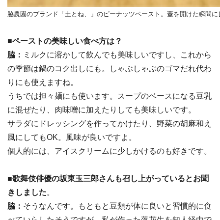
脇農園のブランド「土とね、」のピーナッツペースト。蓋を開けた瞬間に
■ペーストの美味しい食べ方は？
脇：
ミルクに溶かして飲んでも美味しいですし、これから
の季節は鍋のコク出しにも。しゃぶしゃぶのゴマだれ代わ
りにも使えますね。
うちでは担々麺にも使います。スープのベースになる豆乳
に混ぜたり、肉味噌に加えたりしても美味しいです。
サラダにドレッシングを作ってかけたり、野菜の胡麻和え
風にしてもOK。風味が良いですよ。
個人的には、アイスクリームに少しかけるのも好きです。
■歌舞伎俳優の坂東玉三郎さんも召し上がっているとお聞
きしました
。
脇：
そうなんです。もともと豆類が体に良いと習慣的に食
べていらしたそうですが、私が作った落花生を知人経由で