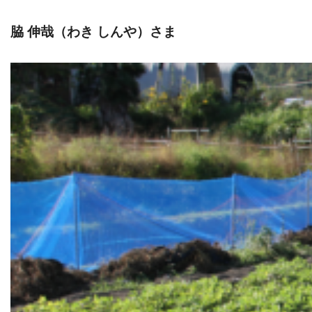
脇 伸哉（わき しんや）さま