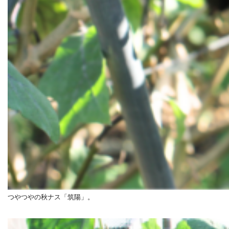
つやつやの秋ナス「筑陽」。