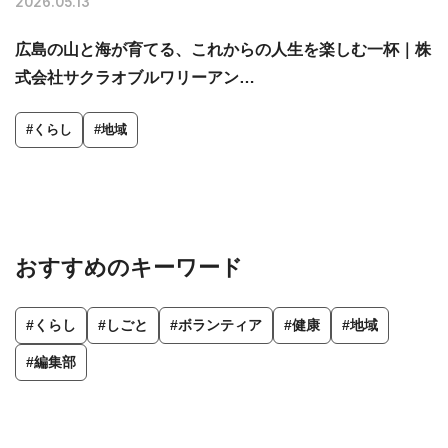
2026.05.13
2
広島の山と海が育てる、これからの人生を楽しむ一杯｜株
式会社サクラオブルワリーアン…
を
#くらし
#地域
おすすめのキーワード
#くらし
#しごと
#ボランティア
#健康
#地域
#編集部