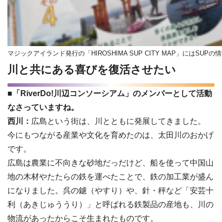
マジックアイランド発行の「HIROSHIMA SUP CITY MAP」にはSUP
川と共にある喜びを復活させたい
■「RiverDo!川辺コンソーシアム」のメンバーとして活動
なさっていますね。
西川：
広島という街は、川とともに発展してきました。
今にもつながる産業や文化を育めたのは、太田川のおかげ
です。
広島は農業に不向きな砂地だっだけど、船を使って中国山
地の木材やたたらの鉄を運べたことで、鉄の加工業が盛ん
になりました。呉の鑢（やすり）や、針・秤など「安芸十
利（あきじゅううり）」と呼ばれる鉄製品の産地も、川の
物流があったからこそ生まれたものです。