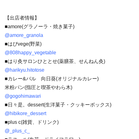
【出店者情報】
■amore(グラノーラ・焼き菓子)
@amore_granola
■はぴvege(野菜)
@808happy_vegetable
■はり灸サロンひととせ(薬膳茶、せんねん灸)
@harikyu.hitotose
■カレー&バル 向日葵(オリジナルカレー)
米粉パン(指圧と喫茶やわら木)
@gogohimawari
■日々是。dessert(生洋菓子・クッキーボックス)
@hibikore_dessert
■plus c(雑貨、ドリンク)
@_plus_c_