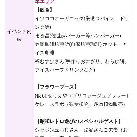
車エリア
【飲食】
イツココオーガニック(厳選スパイス、ドリ
ンク等)
イベント内
まる昌(佐世保バーガー等ハンバーガー)
容
笠岡珈琲焙煎所(自家焙煎珈琲) ホット、ア
イス珈琲
福むすびさん(手作りおにぎり、わらび餅、
アイスハーブドリンクなど)
【フラワーブース】
(仮)よせうえや（ブリコラージュフラワー）
ケレースラボ（観葉植物、多肉植物販売）
【昭和レトロ遊びのスペシャルゲスト】
シャボン玉おじさん、法谷さんご夫妻（お