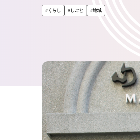
#くらし
#しごと
#地域