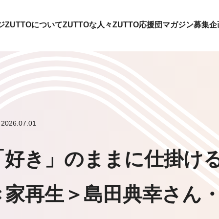
ジ
ZUTTOについて
ZUTTOな人々
ZUTTO応援団
マガジン
募集企
026.07.01
「好き」のままに仕掛け
き家再生＞島田典幸さん