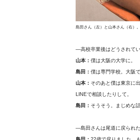
島田さん（左）と山本さん（右）。お
―高校卒業後はどうされて
山本：
僕は大阪の大学に。
島田：
僕は専門学校。大阪
山本：
そのあと僕は東京に
LINEで相談したりして。
島田：
そうそう。まじめな
―島田さんは尾道に戻られ
島田：
22歳で戻りました。