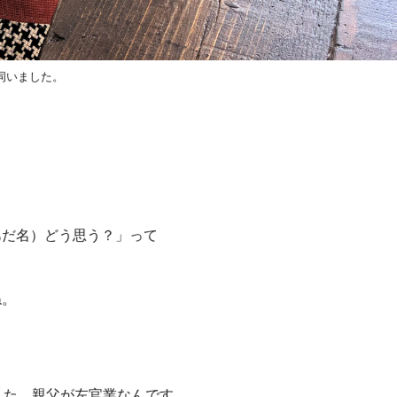
を伺いました。
あだ名）どう思う？」って
ね。
した。親父が左官業なんです