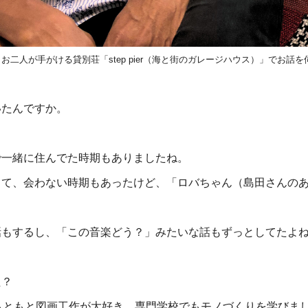
二人が手がける貸別荘「step pier（海と街のガレージハウス）」でお話
いたんですか。
で一緒に住んでた時期もありましたね。
出て、会わない時期もあったけど、「ロバちゃん（島田さんの
話もするし、「この音楽どう？」みたいな話もずっとしてたよ
た？
もともと図画工作が大好き、専門学校でもモノづくりを学びま